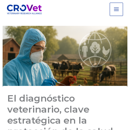
Ir
Main
al
Men
contenido
El diagnóstico
veterinario, clave
estratégica en la