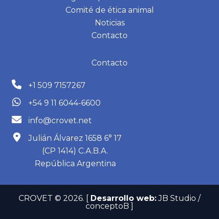
Comité de ética animal
Noticias
Contacto
Contacto
+1 509 7157267
+54 9 11 6044-6600
info@crovet.net
Julián Álvarez 1658 6° 17
(CP 1414) C.A.B.A.
República Argentina
CROVET © 2026.
[
Desarrollo web:
JB Studio /
conceptoB ]