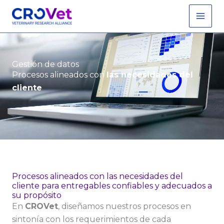
Ir
Main
al
Men
contenido
Gestión de datos
Procesos alineados con
las necesidades del
cliente
Procesos alineados con las necesidades del
cliente para entregables confiables y adecuados a
su propósito
En
CROVet
, diseñamos nuestros procesos en
sintonía con los requerimientos de cada