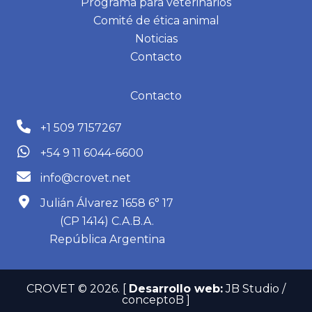
Programa para veterinarios
Comité de ética animal
Noticias
Contacto
Contacto
+1 509 7157267
+54 9 11 6044-6600
info@crovet.net
Julián Álvarez 1658 6° 17
(CP 1414) C.A.B.A.
República Argentina
CROVET © 2026.
[
Desarrollo web:
JB Studio /
conceptoB ]