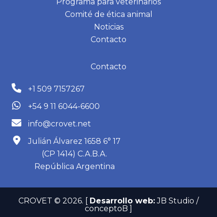
Programa para veterinarios
Comité de ética animal
Noticias
Contacto
Contacto
+1 509 7157267
+54 9 11 6044-6600
info@crovet.net
Julián Álvarez 1658 6° 17
(CP 1414) C.A.B.A.
República Argentina
CROVET © 2026.
[
Desarrollo web:
JB Studio /
conceptoB ]