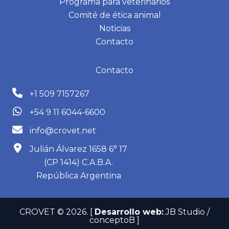
Programa para veterinarios
Comité de ética animal
Noticias
Contacto
Contacto
+1 509 7157267
+54 9 11 6044-6600
info@crovet.net
Julián Álvarez 1658 6° 17
(CP 1414) C.A.B.A.
República Argentina
CROVET © 2026.
[
Desarrollo web:
JB Studio /
conceptoB ]