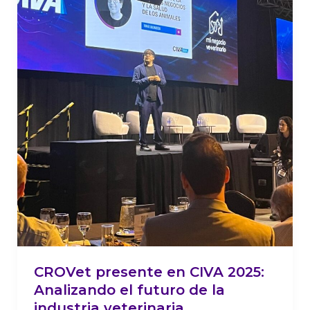
futuro
de
la
industria
veterinaria.
CROVet presente en CIVA 2025:
Analizando el futuro de la
industria veterinaria.