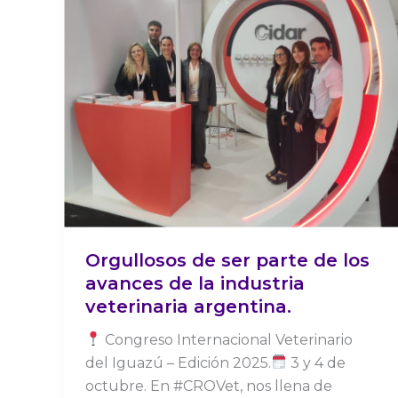
los
avances
de
la
industria
veterinaria
argentina.
Orgullosos de ser parte de los
avances de la industria
veterinaria argentina.
Congreso Internacional Veterinario
del Iguazú – Edición 2025.
3 y 4 de
octubre. En #CROVet, nos llena de